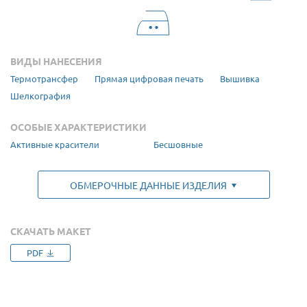
ВИДЫ НАНЕСЕНИЯ
Термотрансфер
Прямая цифровая печать
Вышивка
Шелкография
ОСОБЫЕ ХАРАКТЕРИСТИКИ
Активные красители
Бесшовные
ОБМЕРОЧНЫЕ ДАННЫЕ ИЗДЕЛИЯ
СКАЧАТЬ МАКЕТ
PDF
Размер
1. Ширина (см)
2. Длина (см)
Рост, см
S (44-46)
48
67,5
158-164