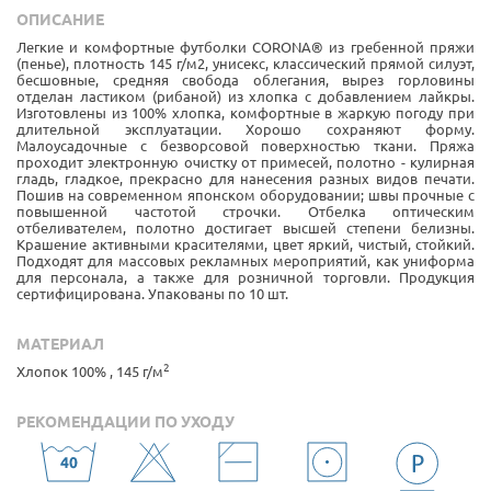
ОПИСАНИЕ
Легкие и комфортные футболки CORONA® из гребенной пряжи
(пенье), плотность 145 г/м2, унисекс, классический прямой силуэт,
бесшовные, средняя свобода облегания, вырез горловины
отделан ластиком (рибаной) из хлопка с добавлением лайкры.
Изготовлены из 100% хлопка, комфортные в жаркую погоду при
длительной эксплуатации. Хорошо сохраняют форму.
Малоусадочные с безворсовой поверхностью ткани. Пряжа
проходит электронную очистку от примесей, полотно - кулирная
гладь, гладкое, прекрасно для нанесения разных видов печати.
Пошив на современном японском оборудовании; швы прочные с
повышенной частотой строчки. Отбелка оптическим
отбеливателем, полотно достигает высшей степени белизны.
Крашение активными красителями, цвет яркий, чистый, стойкий.
Подходят для массовых рекламных мероприятий, как униформа
для персонала, а также для розничной торговли. Продукция
сертифицирована. Упакованы по 10 шт.
МАТЕРИАЛ
2
Хлопок 100% , 145 г/м
РЕКОМЕНДАЦИИ ПО УХОДУ