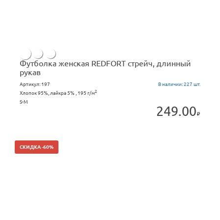
Футболка женская REDFORT стрейч, длинный
рукав
Артикул:
197
В наличии:
227 шт.
2
Хлопок 95%, лайкра 5% , 195 г/м
S-M
249.00
СКИДКА -60%