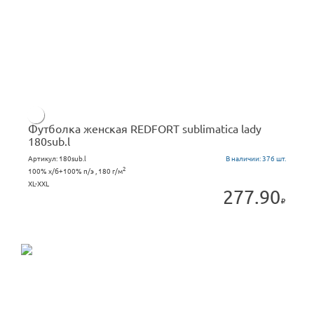
Футболка женская REDFORT sublimatica lady
180sub.l
Артикул:
180sub.l
В наличии:
376 шт.
2
100% х/б+100% п/э , 180 г/м
XL-XXL
277.90