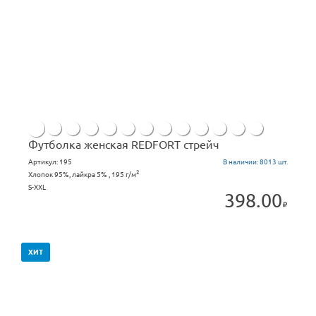
Футболка женская REDFORT стрейч
Артикул:
195
В наличии:
8013 шт.
2
Хлопок 95%, лайкра 5% , 195 г/м
S-XXL
398.00
ХИТ