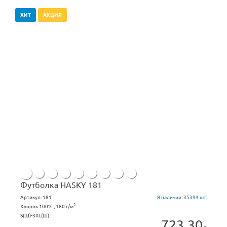
ХИТ
АКЦИЯ
Футболка HASKY 181
Артикул:
181
В наличии:
35394 шт.
2
Хлопок 100% , 180 г/м
S(Ш)-3ХL(Ш)
723.30