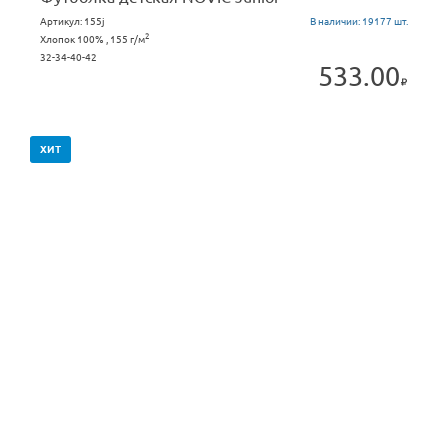
Артикул:
155j
В наличии:
19177 шт.
2
Хлопок 100% , 155 г/м
32-34-40-42
533.00
ХИТ