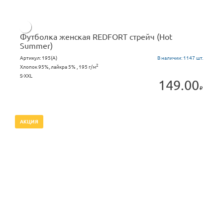
Футболка женская REDFORT стрейч (Hot
Summer)
Артикул:
195(А)
В наличии:
1147 шт.
2
Хлопок 95%, лайкра 5% , 195 г/м
S-XXL
149.00
АКЦИЯ