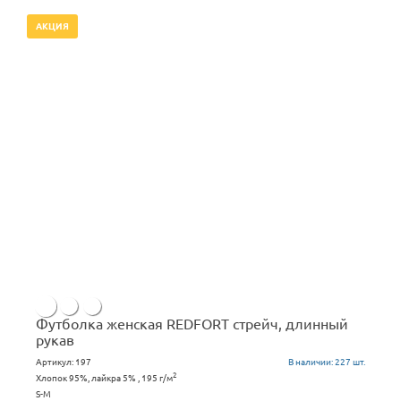
АКЦИЯ
Футболка женская REDFORT стрейч, длинный
рукав
Артикул:
197
В наличии:
227 шт.
2
Хлопок 95%, лайкра 5% , 195 г/м
S-M