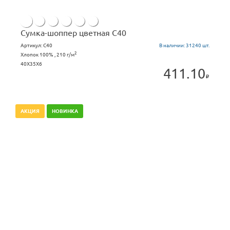
Сумка-шоппер цветная С40
Артикул:
C40
В наличии:
31240 шт.
2
Хлопок 100% , 210 г/м
40X35X6
411.10
АКЦИЯ
НОВИНКА