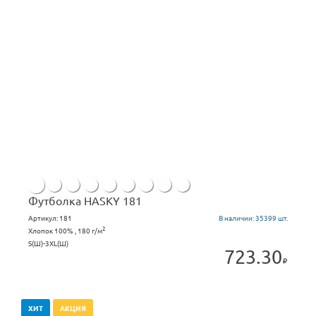
Футболка HASKY 181
Артикул:
181
В наличии:
35399 шт.
2
Хлопок 100% , 180 г/м
S(Ш)-3ХL(Ш)
723.30
ХИТ
АКЦИЯ