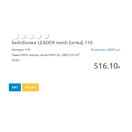
Бейсболки LEADER mesh (сетка) 110
Артикул:
110
В наличии:
26695 шт.
2
Ткань 100% хлопок, сетка 100% пэ , 280/135 г/м
54-61
516.10
ХИТ
АКЦИЯ