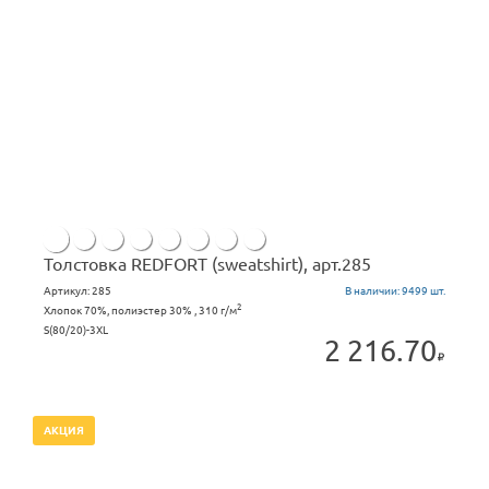
Толстовка REDFORT (sweatshirt), арт.285
Артикул:
285
В наличии:
9499 шт.
2
Хлопок 70%, полиэстер 30% , 310 г/м
S(80/20)-3XL
2 216.70
АКЦИЯ