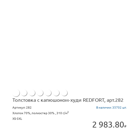
Толстовка с капюшоном-худи REDFORT, арт.282
Артикул:
282
В наличии:
35702 шт.
2
Хлопок 70%, полиэстер 30% , 310 г/м
XS-3XL
2 983.80