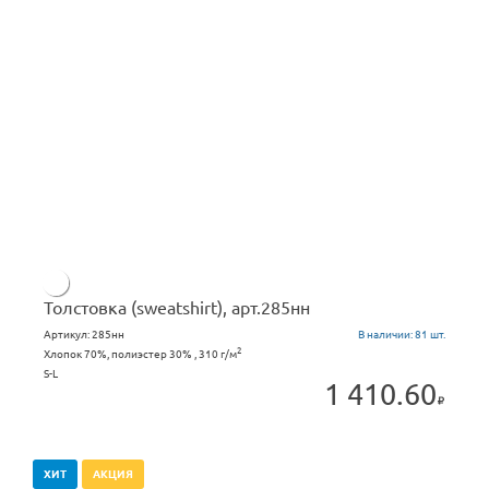
Толстовка (sweatshirt), арт.285нн
Артикул:
285нн
В наличии:
81 шт.
2
Хлопок 70%, полиэстер 30% , 310 г/м
S-L
1 410.60
ХИТ
АКЦИЯ