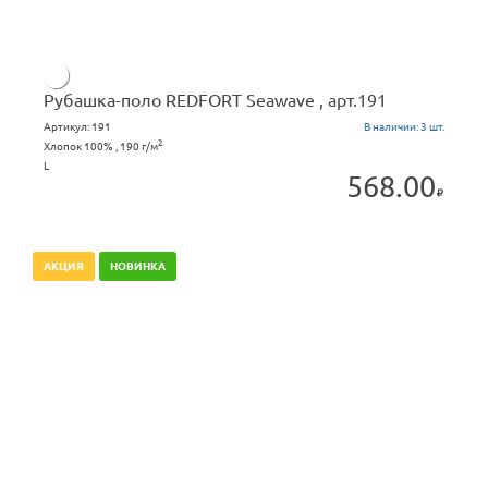
Рубашка-поло REDFORT Seawave , арт.191
Артикул:
191
В наличии:
3 шт.
2
Хлопок 100% , 190 г/м
L
568.00
АКЦИЯ
НОВИНКА