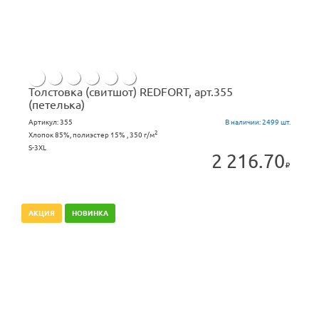
Толстовка (свитшот) REDFORT, арт.355
(петелька)
Артикул:
355
В наличии:
2499 шт.
2
Хлопок 85%, полиэстер 15% , 350 г/м
S-3XL
2 216.70
АКЦИЯ
НОВИНКА