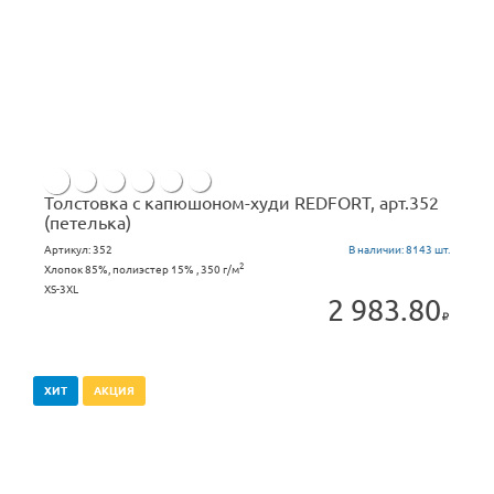
Толстовка с капюшоном-худи REDFORT, арт.352
(петелька)
Артикул:
352
В наличии:
8143 шт.
2
Хлопок 85%, полиэстер 15% , 350 г/м
XS-3XL
2 983.80
ХИТ
АКЦИЯ