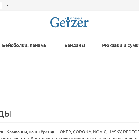
Бейсболки, панамы
Банданы
Рюкзаки и сумк
ды
боты Компании, наши бренды JOKER, CORONA, NOVIC, HASKY, REDFORT
овь клиентов. Контроль за продукцией на всех этапах производств