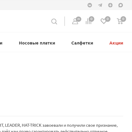
0
0
0
ЛК
и
Носовые платки
Салфетки
Акции
, LEADER, HAT-TRICK завоевали и получили свое признание,
а даёт нам право гарантировать действительно отличное