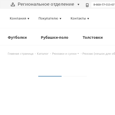
Региональное отделение
8-800-77-555-07
Выберите отделение
Компания
Покупателю
Контакты
Региональное отделение
Санкт-Петербург
Футболки
Рубашки-поло
Толстовки
Москва
Главная страница
Каталог
Рюкзаки и сумки
Рюкзак (мешок для об