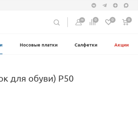
0
0
0
ЛК
и
Носовые платки
Салфетки
Акции
к для обуви) Р50