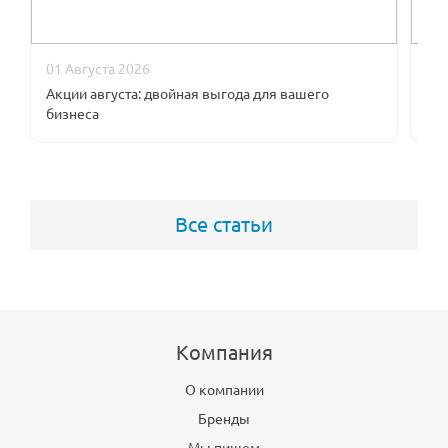
01 Августа 2026
09
Акции августа: двойная выгода для вашего
В к
бизнеса
оп
Все статьи
Компания
О компании
Бренды
Мы пишем