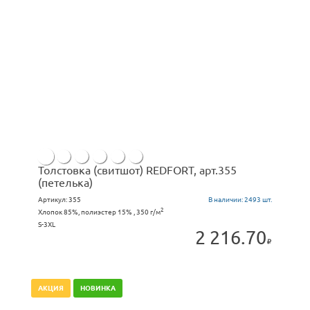
Толстовка (свитшот) REDFORT, арт.355
(петелька)
Артикул:
355
В наличии:
2493 шт.
2
Хлопок 85%, полиэстер 15% , 350 г/м
S-3XL
2 216.70
АКЦИЯ
НОВИНКА