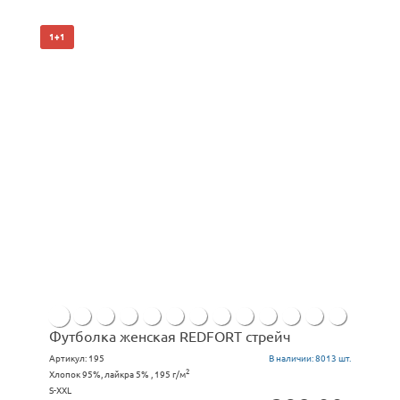
1+1
Футболка женская REDFORT стрейч
Артикул:
195
В наличии:
8013 шт.
2
Хлопок 95%, лайкра 5% , 195 г/м
S-XXL