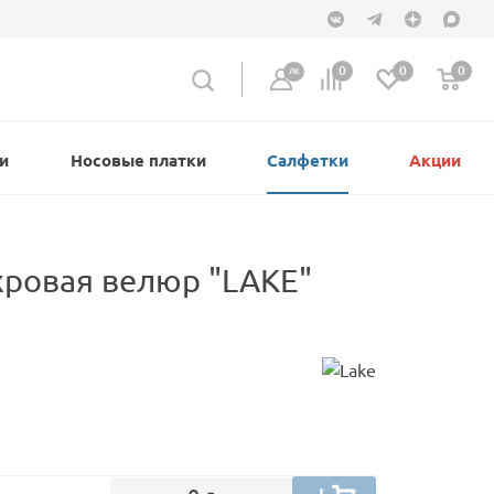
0
0
0
ЛК
и
Носовые платки
Салфетки
Акции
хровая велюр "LAKE"