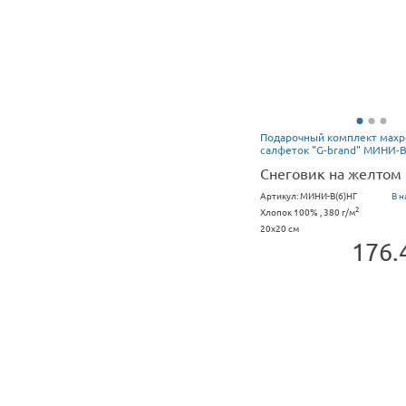
дарочный комплект махровых
Подарочный комплект мах
лфеток "G-brand" МИНИ-В(6)НГ
салфеток "G-brand" МИНИ-В
неговик на желтом
Снеговик на желтом
тикул:
МИНИ-В(6)НГ
В наличии:
323 упак.
Артикул:
МИНИ-В(6)НГ
В н
2
2
пок 100% , 380 г/м
Хлопок 100% , 380 г/м
x20 см
20x20 см
176.40
176.
за упак.