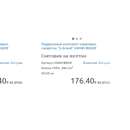
ровых
Подарочный комплект махровых
(6)НГ
салфеток "G-brand" МИНИ-В(6)НГ
Снеговик на желтом
аличии:
323 упак.
Артикул:
МИНИ-В(6)НГ
В наличии:
323 упак.
2
Хлопок 100% , 380 г/м
20x20 см
40
176.40
за упак.
за упак.