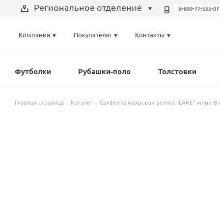
Региональное отделение
8-800-77-555-07
Выберите отделение
Компания
Покупателю
Контакты
Региональное отделение
Санкт-Петербург
Футболки
Рубашки-поло
Толстовки
Москва
Главная страница
Каталог
Салфетка махровая велюр "LAKE" мини-В.