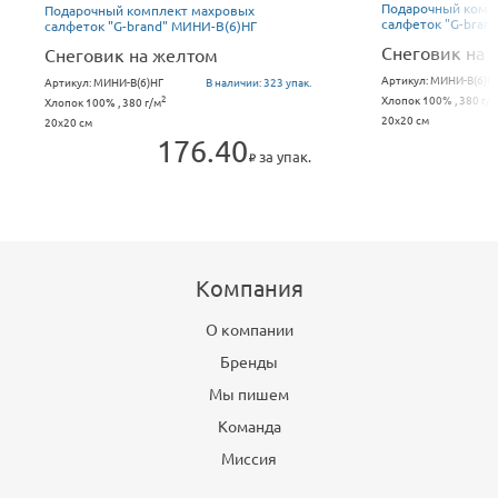
Подарочный комп
Подарочный комплект махровых
салфеток "G-bran
салфеток "G-brand" МИНИ-В(6)НГ
Снеговик на 
Снеговик на желтом
Артикул:
МИНИ-В(6)Н
Артикул:
МИНИ-В(6)НГ
В наличии:
323 упак.
Хлопок 100% , 380 г/м
2
Хлопок 100% , 380 г/м
20x20 см
20x20 см
176.40
за упак.
Компания
О компании
Бренды
Мы пишем
Команда
Миссия