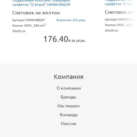
Подарочный комплект махровых
салфеток "G-bran
салфеток "G-brand" МИНИ-В(6)НГ
Снеговик на 
Снеговик на желтом
Артикул:
МИНИ-В(6)Н
Артикул:
МИНИ-В(6)НГ
В наличии:
323 упак.
Хлопок 100% , 380 г/м
2
Хлопок 100% , 380 г/м
20x20 см
20x20 см
176.40
за упак.
Компания
О компании
Бренды
Мы пишем
Команда
Миссия