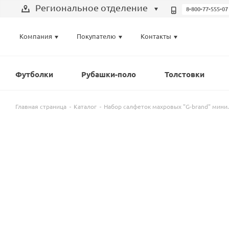
Региональное отделение
8-800-77-555-07
Выберите отделение
Компания
Покупателю
Контакты
Региональное отделение
Санкт-Петербург
Футболки
Рубашки-поло
Толстовки
Москва
Главная страница
Каталог
Набор салфеток махровых "G-brand" мини.