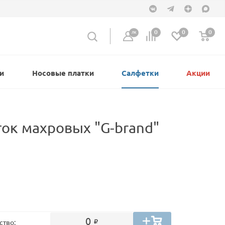
0
0
0
ЛК
и
Носовые платки
Салфетки
Акции
ок махровых "G-brand"
0
ство: