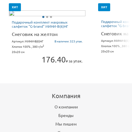
ХИТ
ХИТ
Подарочный комп
Подарочный комплект махровых
салфеток "G-bran
салфеток "G-brand" МИНИ-В(6)НГ
Снеговик на 
Снеговик на желтом
Артикул:
МИНИ-В(6)Н
Артикул:
МИНИ-В(6)НГ
В наличии:
323 упак.
Хлопок 100% , 380 г/м
2
Хлопок 100% , 380 г/м
20x20 см
20x20 см
176.40
за упак.
Компания
О компании
Бренды
Мы пишем