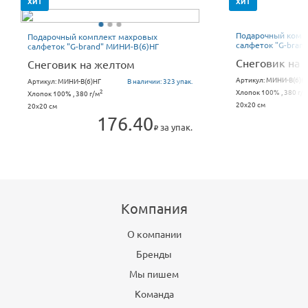
ХИТ
ХИТ
Подарочный комп
Подарочный комплект махровых
салфеток "G-bran
салфеток "G-brand" МИНИ-В(6)НГ
Снеговик на 
Снеговик на желтом
Артикул:
МИНИ-В(6)Н
Артикул:
МИНИ-В(6)НГ
В наличии:
323 упак.
Хлопок 100% , 380 г/м
2
Хлопок 100% , 380 г/м
20x20 см
20x20 см
176.40
за упак.
Компания
О компании
Бренды
Мы пишем
Команда