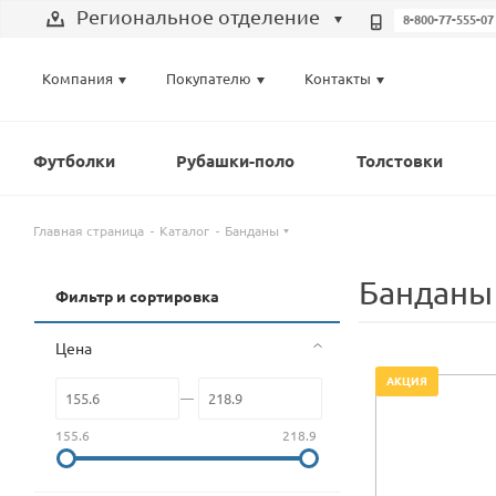
Региональное отделение
8-800-77-555-07
Выберите отделение
Компания
Покупателю
Контакты
Региональное отделение
Санкт-Петербург
Футболки
Рубашки-поло
Толстовки
Москва
Главная страница
Каталог
Банданы
Банданы
Фильтр и сортировка
Цена
АКЦИЯ
155.6
218.9