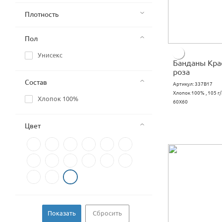
Плотность
Пол
Унисекс
Банданы Кра
роза
Состав
Артикул:
337B17
Хлопок 100% , 105 г
Хлопок 100%
60X60
Цвет
Сбросить