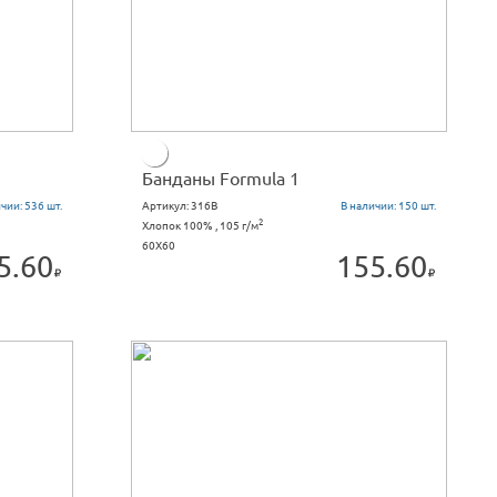
Банданы Formula 1
ичии:
536 шт.
Артикул:
316B
В наличии:
150 шт.
2
Хлопок 100% , 105 г/м
60X60
5.60
155.60