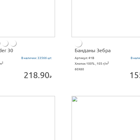
der 30
Банданы Зебра
В наличии:
33566 шт.
Артикул:
41B
В нал
2
2
/м
Хлопок 100% , 105 г/м
60X60
218.90
15