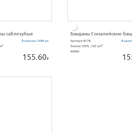
ры саблезубые
Банданы Сомалийские бан
В наличии:
2489 шт.
Артикул:
817B
В налич
2
2
/м
Хлопок 100% , 105 г/м
60X60
155.60
15