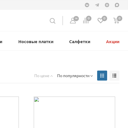
0
0
0
ЛК
и
Носовые платки
Салфетки
Акции
По цене
По популярности