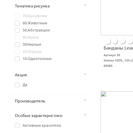
Тематика рисунка
70.Камуфляж
60.Животные
50.Абстракции
40.Яркие
30.Черные
Банданы Lea
20.Огурцы
Артикул:
30
10.Однотонные
Хлопок 100% , 105 г
60X60
Акция
Да
Производитель
Особые характеристики
Активные красители