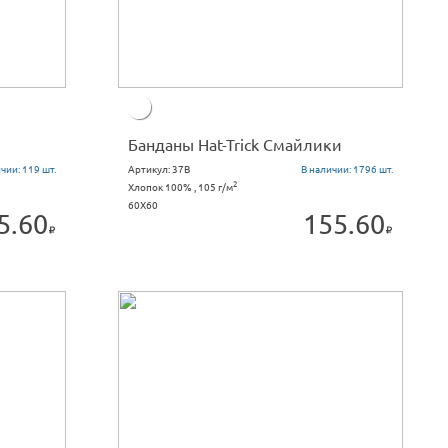
Банданы Hat-Trick Смайлики
ичии:
119 шт.
Артикул:
37B
В наличии:
1796 шт.
2
Хлопок 100% , 105 г/м
60X60
5.60
155.60