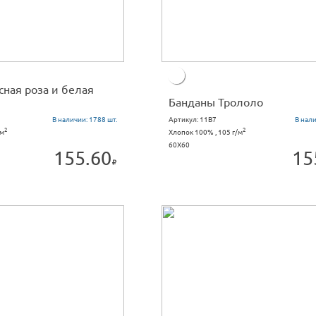
сная роза и белая
Банданы Трололо
В наличии:
1788 шт.
Артикул:
11B7
В нал
2
2
/м
Хлопок 100% , 105 г/м
60X60
155.60
15