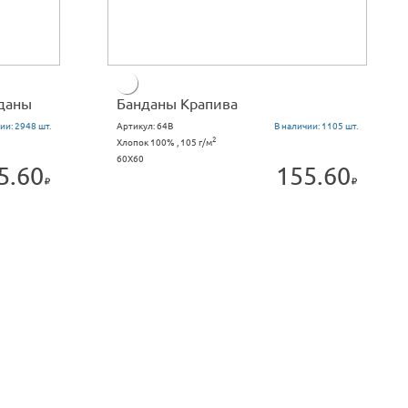
даны
Банданы Крапива
ии:
2948 шт.
Артикул:
64B
В наличии:
1105 шт.
2
Хлопок 100% , 105 г/м
60X60
5.60
155.60