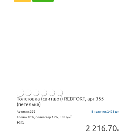
Толстовка (свитшот) REDFORT, арт.355
(петелька)
Артикул:
355
В наличии:
2493 шт.
2
Хлопок 85%, полиэстер 15% , 350 г/м
S-3XL
2 216.70