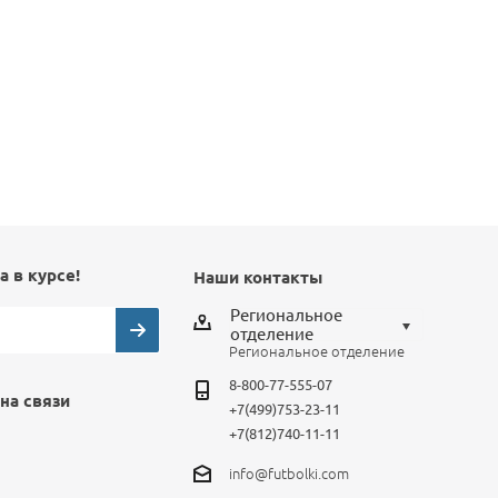
а в курсе!
Наши контакты
Региональное
отделение
Региональное отделение
Выберите отделение
8-800-77-555-07
на связи
Региональное отделение
+7(499)753-23-11
+7(812)740-11-11
Санкт-Петербург
info@futbolki.com
Москва