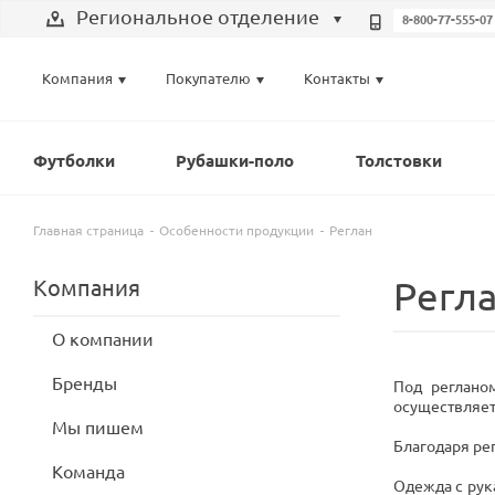
Региональное отделение
8-800-77-555-07
Выберите отделение
Компания
Покупателю
Контакты
Региональное отделение
Санкт-Петербург
Футболки
Рубашки-поло
Толстовки
Москва
Главная страница
Особенности продукции
Реглан
Регл
Компания
О компании
Бренды
Под реглано
осуществляет
Мы пишем
Благодаря ре
Команда
Одежда с рук