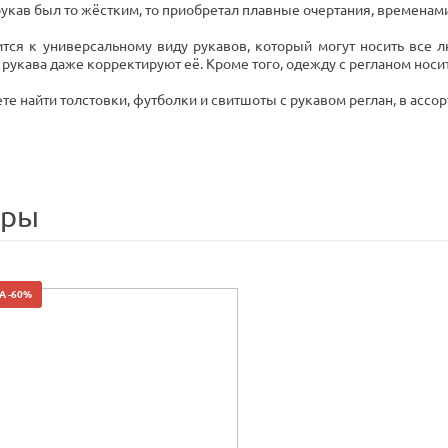
рукав был то жёстким, то приобретал плавные очертания, временам
ится к универсальному виду рукавов, который могут носить все 
 рукава даже корректируют её. Кроме того, одежду с регланом носит
те найти толстовки, футболки и свитшоты с рукавом реглан, в асс
ары
А -60%