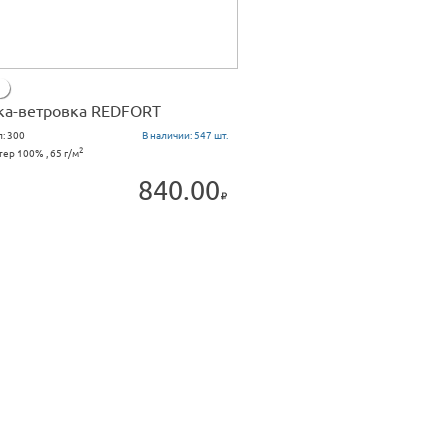
ка-ветровка REDFORT
л:
300
В наличии:
547 шт.
2
ер 100% , 65 г/м
840.00