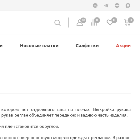
0
0
0
ЛК
и
Носовые платки
Салфетки
Акции
 котором нет отдельного шва на плечах. Выкройка рукава
, рукав-реглан объединяет переднюю и заднюю часть изделия.
я плеч становится округлой.
остоянно совершенствуют модели одежды с регланом. В разное