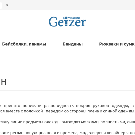
Бейсболки, панамы
Банданы
Рюкзаки и сумк
ан
м принято понимать разновидность покроя рукавов одежды, в
ся вместе с полочкой - передом со стороны плеча и спиной одежды
глану линии предметы одежды выглядят мягкими, волнистыми, лини
авом реглан популярна во все времена, модельеры и дизайнеры п